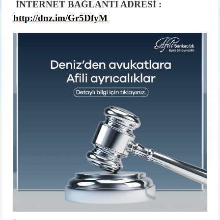
İNTERNET BAĞLANTI ADRESİ :
http://dnz.im/Gr5DfyM