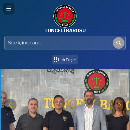
TUNCELİ BAROSU
Site içinde ara
Ara
Hızlı Erişim